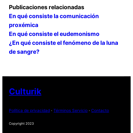
Publicaciones relacionadas
En qué consiste la comunicación
proxémica
En qué consiste el eudemonismo
¿En qué consiste el fenómeno de la luna
de sangre?
Culturik
Política de privacidad
·
Términos Servicio
·
Contacto
Copyright 2023