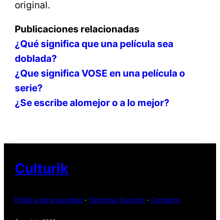
original.
Publicaciones relacionadas
¿Qué significa que una película sea
doblada?
¿Que significa VOSE en una película o
serie?
¿Se escribe alomejor o a lo mejor?
Culturik
Política de privacidad
·
Términos Servicio
·
Contacto