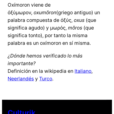
Oxímoron viene de
ὀξύμωρον,
oxumōron
(griego antiguo) un
palabra compuesta de ὀξύς,
oxus
(que
significa agudo) y μωρός,
mōros
(que
significa tonto), por tanto la misma
palabra es un oxímoron en sí misma.
¿Dónde hemos verificado lo más
importante?
Definición en la wikipedia en
Italiano
,
Neerlandés
y
Turco
.
Culturik