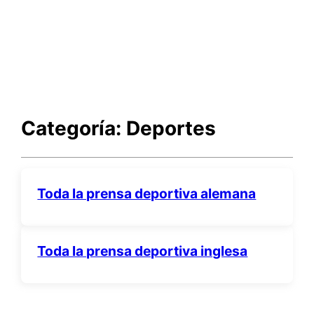
Categoría:
Deportes
Toda la prensa deportiva alemana
Toda la prensa deportiva inglesa